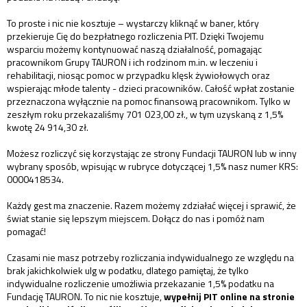
To proste i nic nie kosztuje – wystarczy kliknąć w baner, który
przekieruje Cię do bezpłatnego rozliczenia PIT. Dzięki Twojemu
wsparciu możemy kontynuować naszą działalność, pomagając
pracownikom Grupy TAURON i ich rodzinom m.in. w leczeniu i
rehabilitacji, niosąc pomoc w przypadku klęsk żywiołowych oraz
wspierając młode talenty - dzieci pracowników. Całość wpłat zostanie
przeznaczona wyłącznie na pomoc finansową pracownikom. Tylko w
zeszłym roku przekazaliśmy 701 023,00 zł., w tym uzyskaną z 1,5%
kwotę 24 914,30 zł.
Możesz rozliczyć się korzystając ze strony Fundacji TAURON lub w inny
wybrany sposób, wpisując w rubryce dotyczącej 1,5% nasz numer KRS:
0000418534.
Każdy gest ma znaczenie. Razem możemy zdziałać więcej i sprawić, że
świat stanie się lepszym miejscem. Dołącz do nas i pomóż nam
pomagać!
Czasami nie masz potrzeby rozliczania indywidualnego ze względu na
brak jakichkolwiek ulg w podatku, dlatego pamiętaj, że tylko
indywidualne rozliczenie umożliwia przekazanie 1,5% podatku na
Fundację TAURON. To nic nie kosztuje,
wypełnij PIT online na stronie