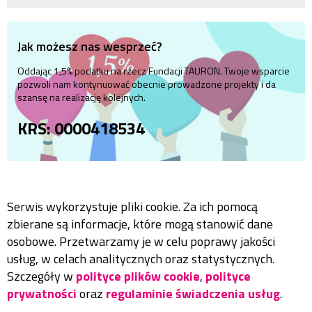
Jak możesz nas wesprzeć?
Oddając 1,5% podatku na rzecz Fundacji TAURON. Twoje wsparcie
pozwoli nam kontynuować obecnie prowadzone projekty i da
szansę na realizację kolejnych.
KRS: 0000418534
Serwis wykorzystuje pliki cookie. Za ich pomocą
zbierane są informacje, które mogą stanowić dane
osobowe. Przetwarzamy je w celu poprawy jakości
usług, w celach analitycznych oraz statystycznych.
Szczegóły w
polityce plików cookie
,
polityce
prywatności
oraz
regulaminie świadczenia usług
.