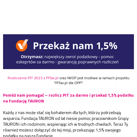
Rozliczenie PIT 2023 z PITax.pl
oraz IWOP jest możliwe w ramach projektu
"PITax.pl dla OPP".
Pomóż nam pomagać – rozlicz PIT za darmo i przekaż 1,5% podatku
na Fundację TAURON
Każdy z nas może stać się bohaterem dla tych, którzy potrzebują
wsparcia. Fundacja TAURON od lat niesie pomoc pracownikom Grupy
TAURON i ich rodzinom, wspierając ich w trudnych chwilach. Teraz Ty
również możesz dołączyć do tej misji, przekazując 1,5% swojego
podatku na naszą Fundację.