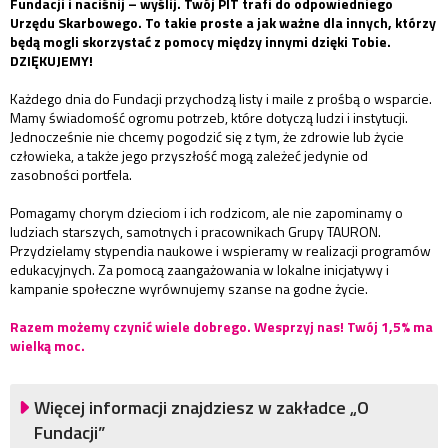
Fundacji i naciśnij – wyślij. Twój PIT trafi do odpowiedniego
Urzędu Skarbowego. To takie proste a jak ważne dla innych, którzy
będą mogli skorzystać z pomocy między innymi dzięki Tobie.
DZIĘKUJEMY!
Każdego dnia do Fundacji przychodzą listy i maile z prośbą o wsparcie.
Mamy świadomość ogromu potrzeb, które dotyczą ludzi i instytucji.
Jednocześnie nie chcemy pogodzić się z tym, że zdrowie lub życie
człowieka, a także jego przyszłość mogą zależeć jedynie od
zasobności portfela.
Pomagamy chorym dzieciom i ich rodzicom, ale nie zapominamy o
ludziach starszych, samotnych i pracownikach Grupy TAURON.
Przydzielamy stypendia naukowe i wspieramy w realizacji programów
edukacyjnych. Za pomocą zaangażowania w lokalne inicjatywy i
kampanie społeczne wyrównujemy szanse na godne życie.
Razem możemy czynić wiele dobrego. Wesprzyj nas! Twój 1,5% ma
wielką moc.
Więcej informacji znajdziesz w zakładce „O
Fundacji”